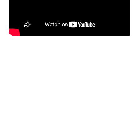
L’Hôte Maison, c’est
TA
maison de
jeunes !
Bonjour à toi, toi et toi, oui toi très cher être-humain !
Bienvenue sur le site internet de l’Hôte Maison, une
maison de jeunes située dans le quartier La Petite-
Patrie de Montréal, plus précisément dans le centre
Père-Marquette.
Avant tout, l’Hôte Maison est un lieu de rencontre pour